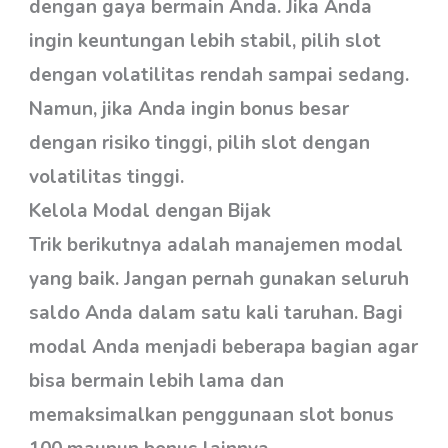
dengan gaya bermain Anda. Jika Anda
ingin keuntungan lebih stabil, pilih slot
dengan volatilitas rendah sampai sedang.
Namun, jika Anda ingin bonus besar
dengan risiko tinggi, pilih slot dengan
volatilitas tinggi.
Kelola Modal dengan Bijak
Trik berikutnya adalah manajemen modal
yang baik. Jangan pernah gunakan seluruh
saldo Anda dalam satu kali taruhan. Bagi
modal Anda menjadi beberapa bagian agar
bisa bermain lebih lama dan
memaksimalkan penggunaan
slot bonus