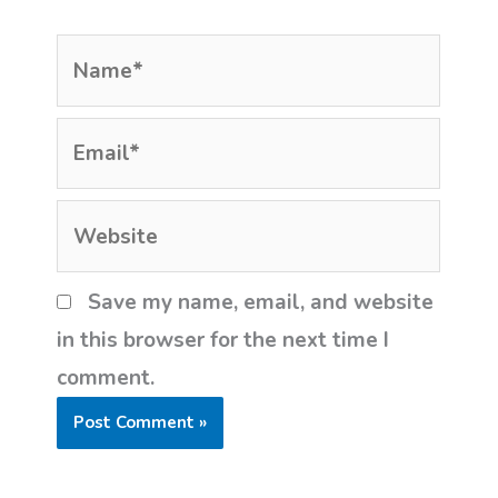
Name*
Email*
Website
Save my name, email, and website
in this browser for the next time I
comment.