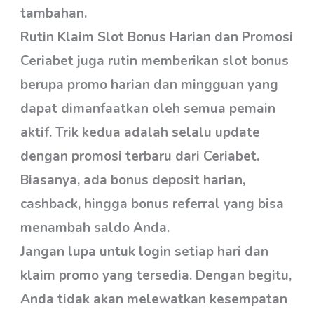
tambahan.
Rutin Klaim Slot Bonus Harian dan Promosi
Ceriabet juga rutin memberikan
slot bonus
berupa promo harian dan mingguan yang
dapat dimanfaatkan oleh semua pemain
aktif. Trik kedua adalah selalu update
dengan promosi terbaru dari Ceriabet.
Biasanya, ada bonus deposit harian,
cashback, hingga bonus referral yang bisa
menambah saldo Anda.
Jangan lupa untuk login setiap hari dan
klaim promo yang tersedia. Dengan begitu,
Anda tidak akan melewatkan kesempatan