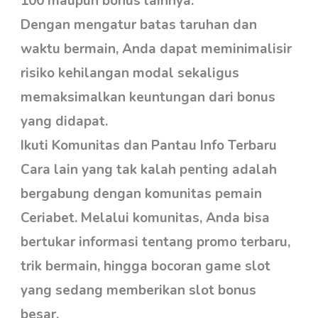
100
maupun bonus lainnya.
Dengan mengatur batas taruhan dan
waktu bermain, Anda dapat meminimalisir
risiko kehilangan modal sekaligus
memaksimalkan keuntungan dari bonus
yang didapat.
Ikuti Komunitas dan Pantau Info Terbaru
Cara lain yang tak kalah penting adalah
bergabung dengan komunitas pemain
Ceriabet
. Melalui komunitas, Anda bisa
bertukar informasi tentang promo terbaru,
trik bermain, hingga bocoran game slot
yang sedang memberikan
slot bonus
besar.