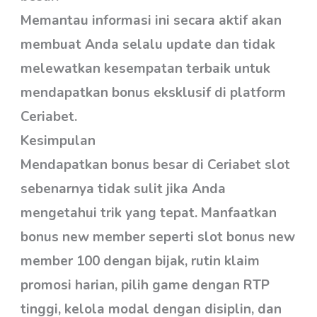
Memantau informasi ini secara aktif akan
membuat Anda selalu update dan tidak
melewatkan kesempatan terbaik untuk
mendapatkan bonus eksklusif di platform
Ceriabet.
Kesimpulan
Mendapatkan bonus besar di
Ceriabet slot
sebenarnya tidak sulit jika Anda
mengetahui trik yang tepat. Manfaatkan
bonus new member
seperti
slot bonus new
member 100
dengan bijak, rutin klaim
promosi harian, pilih game dengan RTP
tinggi, kelola modal dengan disiplin, dan