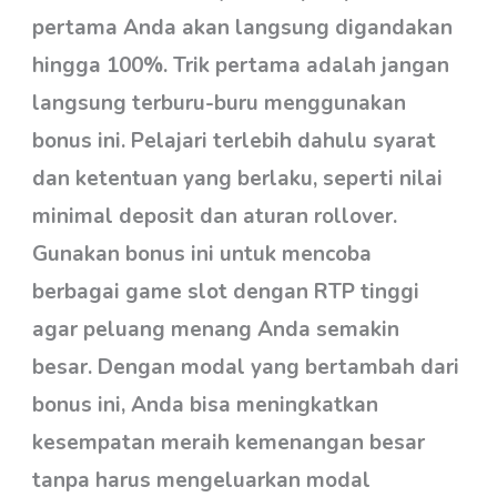
pertama Anda akan langsung digandakan
hingga 100%. Trik pertama adalah jangan
langsung terburu-buru menggunakan
bonus ini. Pelajari terlebih dahulu syarat
dan ketentuan yang berlaku, seperti nilai
minimal deposit dan aturan rollover.
Gunakan bonus ini untuk mencoba
berbagai game slot dengan RTP tinggi
agar peluang menang Anda semakin
besar. Dengan modal yang bertambah dari
bonus ini, Anda bisa meningkatkan
kesempatan meraih kemenangan besar
tanpa harus mengeluarkan modal