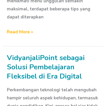
menikmati menu unggulan semakin
maksimal, terdapat beberapa tips yang
dapat diterapkan
Read More »
VidyanjaliPoint sebagai
VidyanjaliPoint
sebagai
Solusi Pembelajaran
Solusi
Fleksibel di Era Digital
Pembelajaran
Fleksibel
Perkembangan teknologi telah mengubah
di
hampir seluruh aspek kehidupan, termasuk
Era
dunia pendidikan. Kini, proses belajar tidak