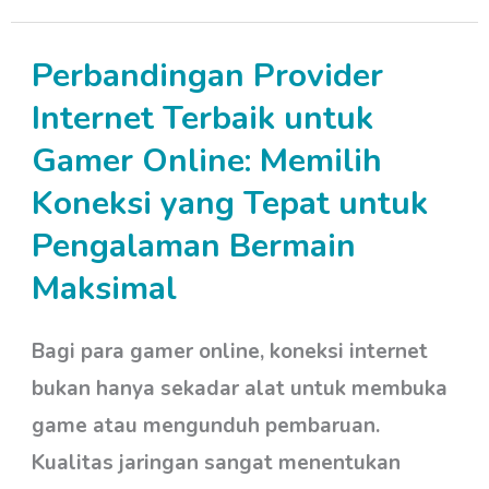
Perbandingan Provider
Perbandingan
Provider
Internet Terbaik untuk
Internet
Gamer Online: Memilih
Terbaik
Koneksi yang Tepat untuk
untuk
Pengalaman Bermain
Gamer
Maksimal
Online:
Memilih
Bagi para gamer online, koneksi internet
Koneksi
bukan hanya sekadar alat untuk membuka
yang
game atau mengunduh pembaruan.
Tepat
Kualitas jaringan sangat menentukan
untuk