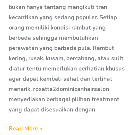
Roxette2DominicanHairSalon
bukan hanya tentang mengikuti tren
kecantikan yang sedang populer. Setiap
orang memiliki kondisi rambut yang
berbeda sehingga membutuhkan
perawatan yang berbeda pula. Rambut
kering, rusak, kusam, bercabang, atau sulit
diatur tentu memerlukan perhatian khusus
agar dapat kembali sehat dan terlihat
menarik. roxette2dominicanhairsalon
menyediakan berbagai pilihan treatment
yang dapat disesuaikan dengan
Read More »