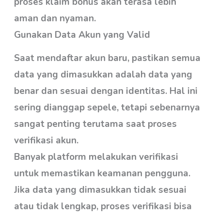
proses klaim bonus akan terasa lebih
aman dan nyaman.
Gunakan Data Akun yang Valid
Saat mendaftar akun baru, pastikan semua
data yang dimasukkan adalah data yang
benar dan sesuai dengan identitas. Hal ini
sering dianggap sepele, tetapi sebenarnya
sangat penting terutama saat proses
verifikasi akun.
Banyak platform melakukan verifikasi
untuk memastikan keamanan pengguna.
Jika data yang dimasukkan tidak sesuai
atau tidak lengkap, proses verifikasi bisa