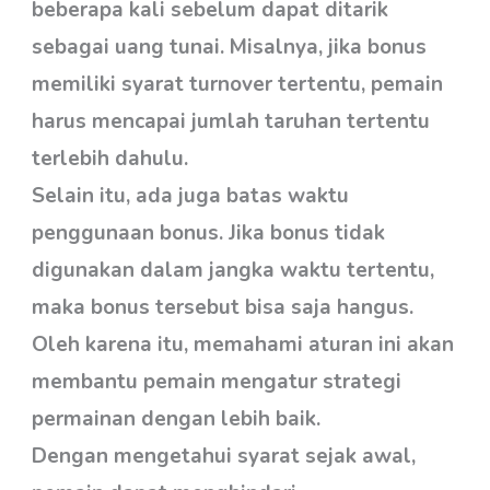
beberapa kali sebelum dapat ditarik
sebagai uang tunai. Misalnya, jika bonus
memiliki syarat turnover tertentu, pemain
harus mencapai jumlah taruhan tertentu
terlebih dahulu.
Selain itu, ada juga batas waktu
penggunaan bonus. Jika bonus tidak
digunakan dalam jangka waktu tertentu,
maka bonus tersebut bisa saja hangus.
Oleh karena itu, memahami aturan ini akan
membantu pemain mengatur strategi
permainan dengan lebih baik.
Dengan mengetahui syarat sejak awal,