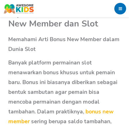
Skip
Tips Aman Klaim Bonus
to
New Member dan Slot
content
Memahami Arti Bonus New Member dalam
Dunia Slot
Banyak platform permainan slot
menawarkan bonus khusus untuk pemain
baru. Bonus ini biasanya diberikan sebagai
bentuk sambutan agar pemain bisa
mencoba permainan dengan modal
tambahan. Dalam praktiknya,
bonus new
member
sering berupa saldo tambahan,