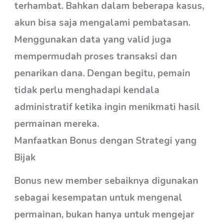
terhambat. Bahkan dalam beberapa kasus,
akun bisa saja mengalami pembatasan.
Menggunakan data yang valid juga
mempermudah proses transaksi dan
penarikan dana. Dengan begitu, pemain
tidak perlu menghadapi kendala
administratif ketika ingin menikmati hasil
permainan mereka.
Manfaatkan Bonus dengan Strategi yang
Bijak
Bonus new member sebaiknya digunakan
sebagai kesempatan untuk mengenal
permainan, bukan hanya untuk mengejar