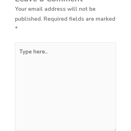
Your email address will not be
published.
Required fields are marked
*
Type
here..