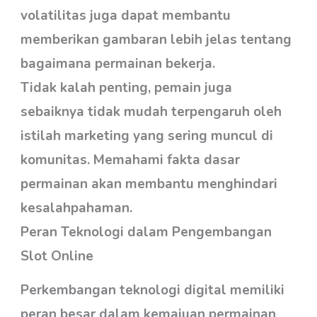
volatilitas juga dapat membantu
memberikan gambaran lebih jelas tentang
bagaimana permainan bekerja.
Tidak kalah penting, pemain juga
sebaiknya tidak mudah terpengaruh oleh
istilah marketing yang sering muncul di
komunitas. Memahami fakta dasar
permainan akan membantu menghindari
kesalahpahaman.
Peran Teknologi dalam Pengembangan
Slot Online
Perkembangan teknologi digital memiliki
peran besar dalam kemajuan permainan