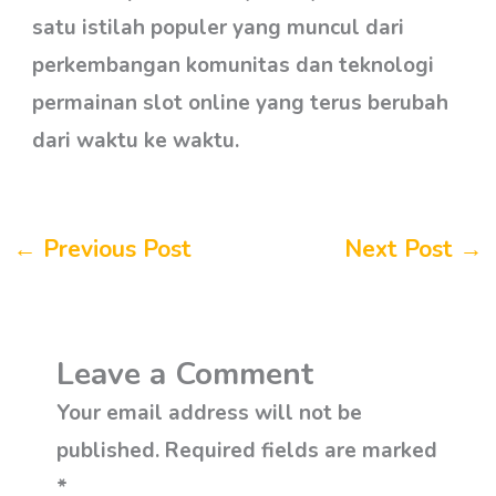
satu istilah populer yang muncul dari
perkembangan komunitas dan teknologi
permainan slot online yang terus berubah
dari waktu ke waktu.
←
Previous Post
Next Post
→
Leave a Comment
Your email address will not be
published.
Required fields are marked
*