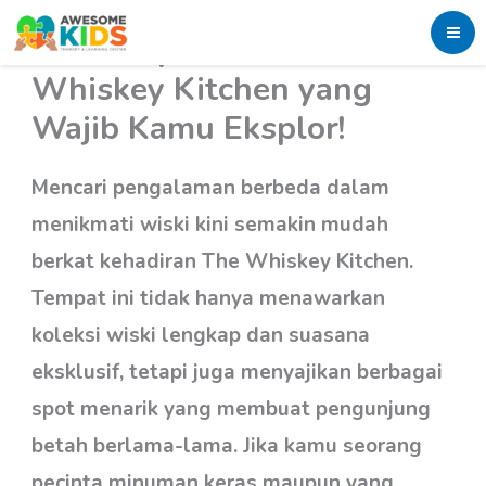
Skip
Gila! 5 Spot Favorit di The
to
Whiskey Kitchen yang
content
Wajib Kamu Eksplor!
Mencari pengalaman berbeda dalam
menikmati wiski kini semakin mudah
berkat kehadiran The Whiskey Kitchen.
Tempat ini tidak hanya menawarkan
koleksi wiski lengkap dan suasana
eksklusif, tetapi juga menyajikan berbagai
spot menarik yang membuat pengunjung
betah berlama-lama. Jika kamu seorang
pecinta minuman keras maupun yang