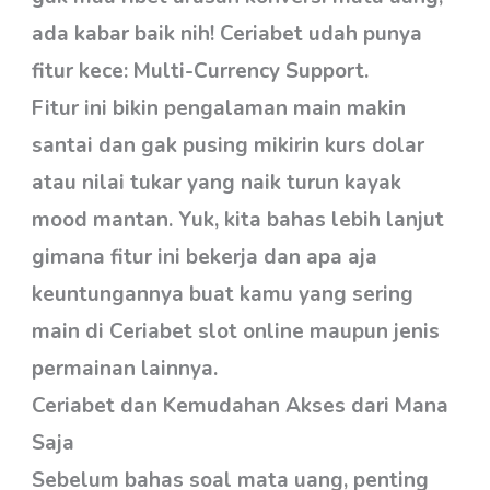
ada kabar baik nih!
Ceriabet
udah punya
fitur kece:
Multi-Currency Support
.
Fitur ini bikin pengalaman main makin
santai dan gak pusing mikirin kurs dolar
atau nilai tukar yang naik turun kayak
mood mantan. Yuk, kita bahas lebih lanjut
gimana fitur ini bekerja dan apa aja
keuntungannya buat kamu yang sering
main di
Ceriabet slot online
maupun jenis
permainan lainnya.
Ceriabet dan Kemudahan Akses dari Mana
Saja
Sebelum bahas soal mata uang, penting