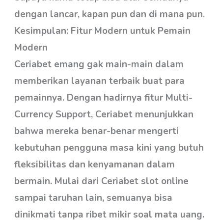
dengan lancar, kapan pun dan di mana pun.
Kesimpulan: Fitur Modern untuk Pemain
Modern
Ceriabet emang gak main-main dalam
memberikan layanan terbaik buat para
pemainnya. Dengan hadirnya fitur
Multi-
Currency Support
, Ceriabet menunjukkan
bahwa mereka benar-benar mengerti
kebutuhan pengguna masa kini yang butuh
fleksibilitas dan kenyamanan dalam
bermain. Mulai dari
Ceriabet slot online
sampai taruhan lain, semuanya bisa
dinikmati tanpa ribet mikir soal mata uang.