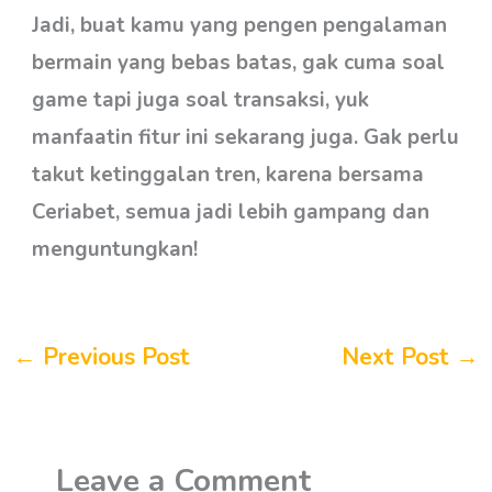
Jadi, buat kamu yang pengen pengalaman
bermain yang bebas batas, gak cuma soal
game tapi juga soal transaksi, yuk
manfaatin fitur ini sekarang juga. Gak perlu
takut ketinggalan tren, karena bersama
Ceriabet, semua jadi lebih gampang dan
menguntungkan!
←
Previous Post
Next Post
→
Leave a Comment