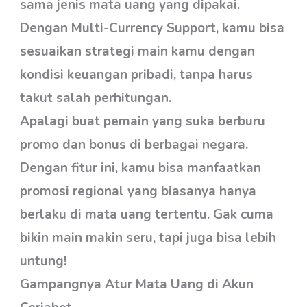
sama jenis mata uang yang dipakai.
Dengan Multi-Currency Support, kamu bisa
sesuaikan strategi main kamu dengan
kondisi keuangan pribadi, tanpa harus
takut salah perhitungan.
Apalagi buat pemain yang suka berburu
promo dan bonus di berbagai negara.
Dengan fitur ini, kamu bisa manfaatkan
promosi regional yang biasanya hanya
berlaku di mata uang tertentu. Gak cuma
bikin main makin seru, tapi juga bisa lebih
untung!
Gampangnya Atur Mata Uang di Akun