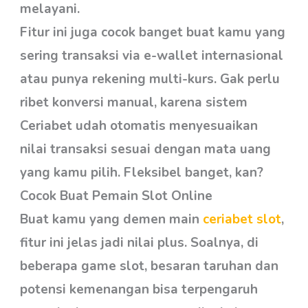
melayani.
Fitur ini juga cocok banget buat kamu yang
sering transaksi via e-wallet internasional
atau punya rekening multi-kurs. Gak perlu
ribet konversi manual, karena sistem
Ceriabet udah otomatis menyesuaikan
nilai transaksi sesuai dengan mata uang
yang kamu pilih. Fleksibel banget, kan?
Cocok Buat Pemain Slot Online
Buat kamu yang demen main
ceriabet slot
,
fitur ini jelas jadi nilai plus. Soalnya, di
beberapa game slot, besaran taruhan dan
potensi kemenangan bisa terpengaruh