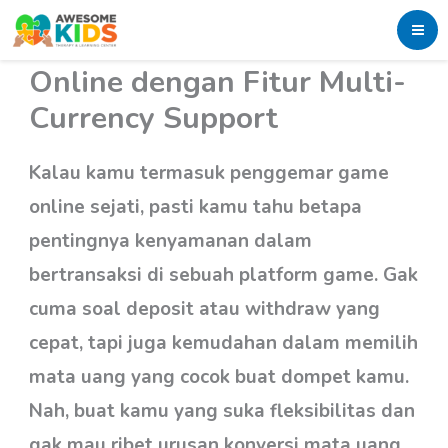
Skip
Ceriabet: Platform Game
to
Online dengan Fitur Multi-
content
Currency Support
Kalau kamu termasuk penggemar game
online sejati, pasti kamu tahu betapa
pentingnya kenyamanan dalam
bertransaksi di sebuah platform game. Gak
cuma soal deposit atau withdraw yang
cepat, tapi juga kemudahan dalam memilih
mata uang yang cocok buat dompet kamu.
Nah, buat kamu yang suka fleksibilitas dan
gak mau ribet urusan konversi mata uang,