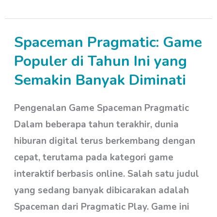
Spaceman Pragmatic: Game
Spaceman
Pragmatic:
Populer di Tahun Ini yang
Game
Semakin Banyak Diminati
Populer
di
Pengenalan Game Spaceman Pragmatic
Tahun
Dalam beberapa tahun terakhir, dunia
Ini
hiburan digital terus berkembang dengan
yang
cepat, terutama pada kategori game
Semakin
interaktif berbasis online. Salah satu judul
Banyak
yang sedang banyak dibicarakan adalah
Diminati
Spaceman dari Pragmatic Play. Game ini