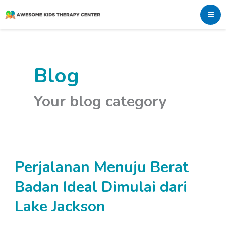
Skip
to
content
Blog
Your blog category
Perjalanan Menuju Berat
Perjalanan
Menuju
Badan Ideal Dimulai dari
Berat
Lake Jackson
Badan