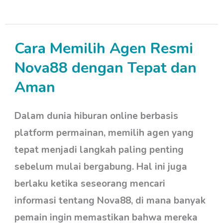
Cara Memilih Agen Resmi
Cara
Memilih
Nova88 dengan Tepat dan
Agen
Aman
Resmi
Nova88
Dalam dunia hiburan online berbasis
dengan
platform permainan, memilih agen yang
Tepat
tepat menjadi langkah paling penting
dan
sebelum mulai bergabung. Hal ini juga
Aman
berlaku ketika seseorang mencari
informasi tentang Nova88, di mana banyak
pemain ingin memastikan bahwa mereka