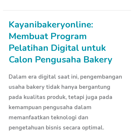
Kayanibakeryonline:
Kayanibakeryonline:
Membuat
Membuat Program
Program
Pelatihan Digital untuk
Pelatihan
Calon Pengusaha Bakery
Digital
untuk
Dalam era digital saat ini, pengembangan
Calon
usaha bakery tidak hanya bergantung
Pengusaha
pada kualitas produk, tetapi juga pada
Bakery
kemampuan pengusaha dalam
memanfaatkan teknologi dan
pengetahuan bisnis secara optimal.