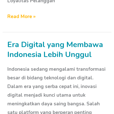
Loyalitas Pelanggan
Read More »
Era Digital yang Membawa
Era
Digital
Indonesia Lebih Unggul
yang
Indonesia sedang mengalami transformasi
Membawa
besar di bidang teknologi dan digital.
Indonesia
Dalam era yang serba cepat ini, inovasi
Lebih
digital menjadi kunci utama untuk
Unggul
meningkatkan daya saing bangsa. Salah
satu platform yang berperan penting